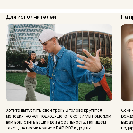
Для исполнителей
На 
Хотите выпустить свой трек? В голове крутится
Сочин
мелодия, но нет подходящего текста? Мы поможем
рожде
вам воплотить ваши идеи в реальность. Напишем
выраз
текст для песни в жанре RAP, POP и других.
подар