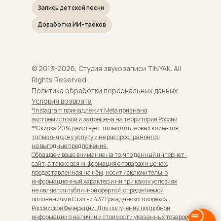
Запись детской песни
Доработка ИИ-треков
© 2013-2026, Студия звукозаписи TINYAK. All
Rights Reserved.
Политика обработки персональных данных
Условия возврата
*Instagram принадлежит Meta признана
экстремистской и запрещена на территории России
**Скидка 20% действует только для новых клиентов,
только на одну услугу и не распространяется
на выгодные предложения.
Обращаем ваше внимание на то, что данный интернет-
сайт, а также вся информация о товарах и ценах,
предоставленная на нём, носит исключительно
информационный характер и ни при каких условиях
не является публичной офертой, определяемой
положениями Статьи 437 Гражданского кодекса
Российской Федерации. Для получения подробной
информации о наличии и стоимости указанных товаров