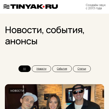
Создаём звук
с 2013 года
Новости, события,
анонсы
All
Новости
События
Статьи
НОВОСТИ